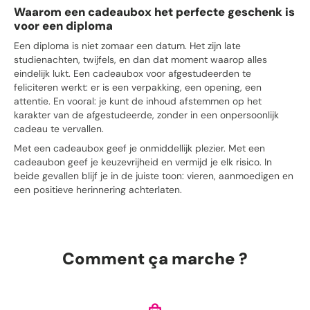
Waarom een cadeaubox het perfecte geschenk is
voor een diploma
Een diploma is niet zomaar een datum. Het zijn late
studienachten, twijfels, en dan dat moment waarop alles
eindelijk lukt. Een cadeaubox voor afgestudeerden te
feliciteren werkt: er is een verpakking, een opening, een
attentie. En vooral: je kunt de inhoud afstemmen op het
karakter van de afgestudeerde, zonder in een onpersoonlijk
cadeau te vervallen.
Met een cadeaubox geef je onmiddellijk plezier. Met een
cadeaubon geef je keuzevrijheid en vermijd je elk risico. In
beide gevallen blijf je in de juiste toon: vieren, aanmoedigen en
een positieve herinnering achterlaten.
Kiezen volgens het type afgestudeerde: de juiste
boodschap op het juiste moment
Je geeft niet hetzelfde aan iemand die graag verrast wordt als
Comment ça marche ?
aan iemand die liever zelf beslist. Voor een cadeaubox voor
afgestudeerden denk je eerst na over wat de persoon nodig
heeft na de inspanning: uitrusten, zichzelf verwennen, nieuwe
motivatie vinden of gewoon even ademhalen.