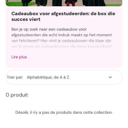
Cadeaubox voor afgestudeerden: de box die
succes viert
Ben je op zoek naar een cadeaubox voor
afgestudeerden die echt indruk maakt op het moment
van feliciteren? Hier vind je cadeauboxen die klaar zijn
om te geven en cadeaubonnen die meer keuzevrijheid
bieden, zonder stress of risico op een misser.
Lire plus
Of het nu gaat om een diploma-uitreiking, een geslaagd
examen of het einde van een belangrijke fase, het idee
blijft hetzelfde: het moment markeren, de inspanning
Trier par:
waarderen en een cadeau geven dat meteen beleefd
wordt bij het openen of later, wanneer de persoon dat
zelf wil.
0 produit
Désolé, il n'y a pas de produits dans cette collection.