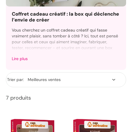
Coffret cadeau créatif : la box qui déclenche
l’envie de créer
Vous cherchez un coffret cadeau créatif qui fasse
vraiment plaisir, sans tomber à côté ? Ici, tout est pensé
pour celles et ceux qui aiment imaginer, fabriquer,
tester, recommencer - et sourire en ouvrant une box
cadeau.
Lire plus
Choisissez une box à offrir prête à ouvrir, ou une carte
cadeau si vous voulez laisser la bonne dose de liberté.
Dans tous les cas, vous offrez une idée qui donne envie,
Trier par:
avec une livraison simple et une personnalisation qui fait
la différence.
7 produits