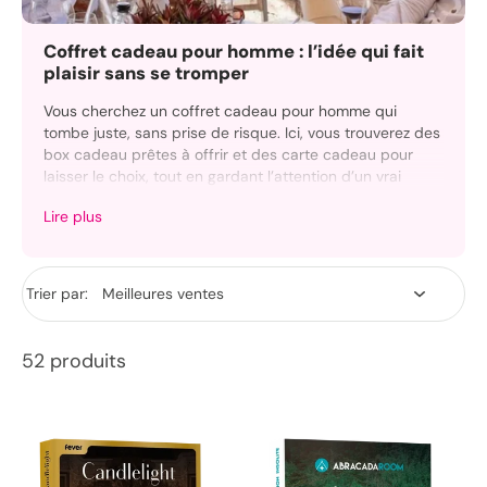
Coffret cadeau pour homme : l’idée qui fait
plaisir sans se tromper
Vous cherchez un coffret cadeau pour homme qui
tombe juste, sans prise de risque. Ici, vous trouverez des
box cadeau prêtes à offrir et des carte cadeau pour
laisser le choix, tout en gardant l’attention d’un vrai
cadeau.
Lire plus
Que ce soit pour votre partenaire, votre père, un ami ou
un collègue, l’objectif est le même : lui faire plaisir dès
l’ouverture, avec une personnalisation simple et une
Trier par:
livraison pensée pour offrir.
52 produits