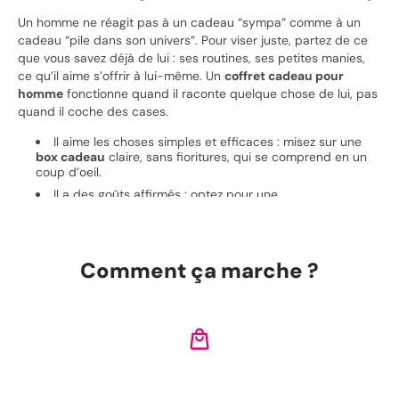
Un homme ne réagit pas à un cadeau “sympa” comme à un
cadeau “pile dans son univers”. Pour viser juste, partez de ce
que vous savez déjà de lui : ses routines, ses petites manies,
ce qu’il aime s’offrir à lui-même. Un
coffret cadeau pour
homme
fonctionne quand il raconte quelque chose de lui, pas
quand il coche des cases.
Il aime les choses simples et efficaces : misez sur une
box cadeau
claire, sans fioritures, qui se comprend en un
coup d’oeil.
Il a des goûts affirmés : optez pour une
personnalisation
(message, attention, sélection) qui
montre que vous ne l’avez pas choisi au hasard.
Vous n’êtes pas sûr : la
carte cadeau
garde l’effet
“cadeau” tout en lui laissant la main.
Comment ça marche ?
Box à ouvrir ou carte cadeau :
deux façons de faire plaisir
Il y a deux scénarios très fréquents quand on cherche un
Choisissez le coffret
coffret cadeau pour homme
. Soit vous voulez l’effet immédiat,
le moment où il déballe et sourit. Soit vous préférez lui donner