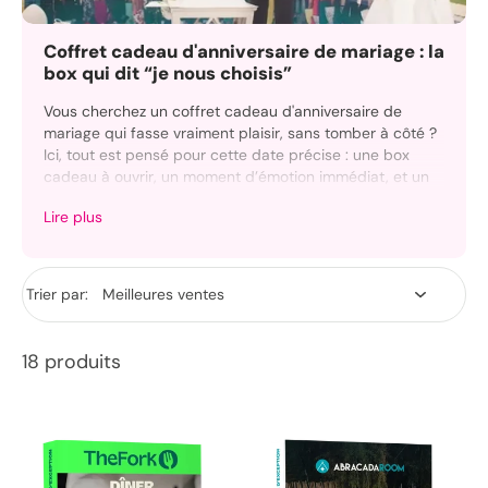
Coffret cadeau d'anniversaire de mariage : la
box qui dit “je nous choisis”
Vous cherchez un coffret cadeau d'anniversaire de
mariage qui fasse vraiment plaisir, sans tomber à côté ?
Ici, tout est pensé pour cette date précise : une box
cadeau à ouvrir, un moment d’émotion immédiat, et un
rendu soigné qui fait “waouh” dès le premier regard.
Lire plus
Que vous célébriez votre couple ou que vous offriez à
des proches, choisissez entre un coffret prêt à offrir ou
une carte cadeau plus flexible. Ajoutez une touche de
Trier par:
personnalisation et profitez d’une livraison adaptée à
l’occasion.
18 produits