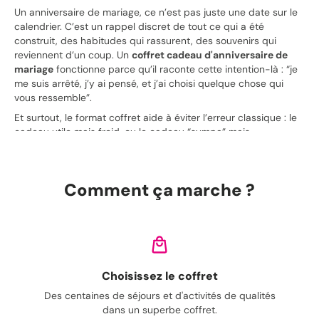
Un anniversaire de mariage, ce n’est pas juste une date sur le
calendrier. C’est un rappel discret de tout ce qui a été
construit, des habitudes qui rassurent, des souvenirs qui
reviennent d’un coup. Un
coffret cadeau d'anniversaire de
mariage
fonctionne parce qu’il raconte cette intention-là : “je
me suis arrêté, j’y ai pensé, et j’ai choisi quelque chose qui
vous ressemble”.
Et surtout, le format coffret aide à éviter l’erreur classique : le
cadeau utile mais froid, ou le cadeau “sympa” mais
impersonnel. Une
box cadeau
se vit dès l’ouverture, même
avant de découvrir chaque produit.
Comment ça marche ?
Le bon coffret selon la personne à
qui vous l’offrez
Le contexte change tout. Offrir à son ou sa partenaire n’a pas
la même tonalité qu’offrir à des amis, à ses parents, ou à un
couple qui “a déjà tout”. Voici des pistes concrètes pour viser
Choisissez le coffret
juste, sans vous compliquer la vie.
Des centaines de séjours et d'activités de qualités
Pour votre partenaire
dans un superbe coffret.