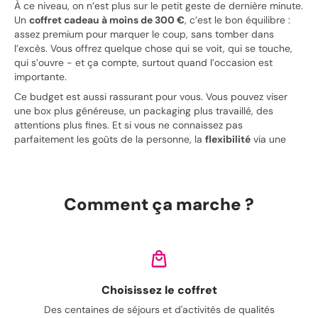
À ce niveau, on n’est plus sur le petit geste de dernière minute.
Un
coffret cadeau à moins de 300 €
, c’est le bon équilibre :
assez premium pour marquer le coup, sans tomber dans
l’excès. Vous offrez quelque chose qui se voit, qui se touche,
qui s’ouvre - et ça compte, surtout quand l’occasion est
importante.
Ce budget est aussi rassurant pour vous. Vous pouvez viser
une box plus généreuse, un packaging plus travaillé, des
attentions plus fines. Et si vous ne connaissez pas
parfaitement les goûts de la personne, la
flexibilité
via une
carte cadeau
permet de rester dans le juste, sans stress.
Le bon coffret selon la personne
Comment ça marche ?
(sans vous tromper)
Quand on offre dans cette gamme, le piège n’est pas de « mal
choisir un produit ». Le vrai risque, c’est de viser trop pointu.
L’idée, c’est d’offrir une intention claire et une ouverture
agréable, tout en gardant une part de liberté.
Choisissez le coffret
Pour quelqu’un qu’on connaît bien
Des centaines de séjours et d'activités de qualités