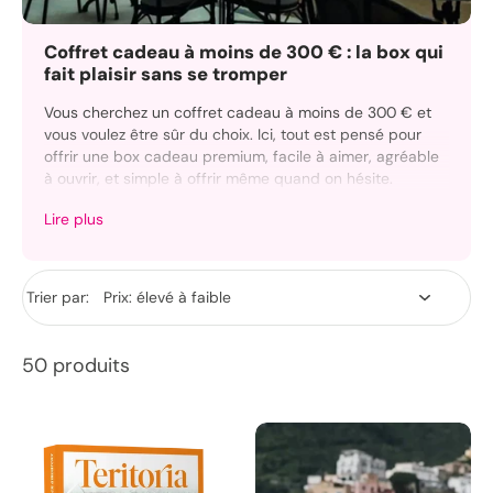
Coffret cadeau à moins de 300 € : la box qui
fait plaisir sans se tromper
Vous cherchez un coffret cadeau à moins de 300 € et
vous voulez être sûr du choix. Ici, tout est pensé pour
offrir une box cadeau premium, facile à aimer, agréable
à ouvrir, et simple à offrir même quand on hésite.
Lire plus
Choisissez un coffret prêt à offrir ou une carte cadeau
pour laisser la liberté. Dans les deux cas, vous offrez un
vrai moment d’attention, avec une livraison soignée et
des options de personnalisation qui font la différence.
Trier par:
50 produits