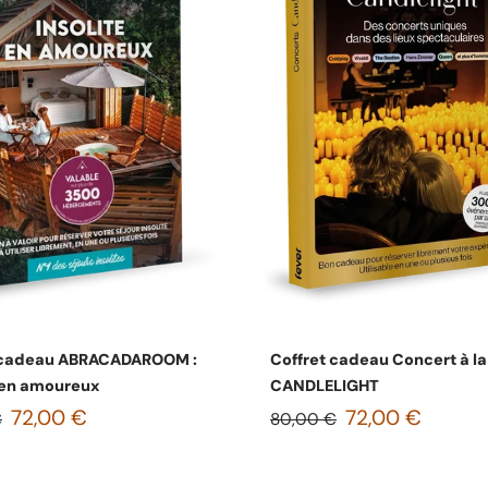
Choisissez les options
Choisissez les option
 cadeau ABRACADAROOM :
Coffret cadeau Concert à la
e en amoureux
CANDLELIGHT
72,00 €
72,00 €
€
80,00 €