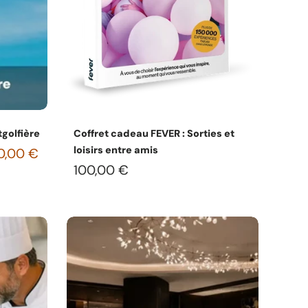
s
Choisissez les options
tgolfière
Coffret cadeau FEVER : Sorties et
loisirs entre amis
50,00 €
100,00 €