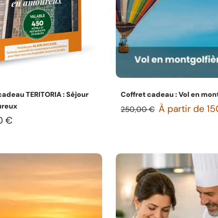
Choisissez les options
Choisissez les option
cadeau TERITORIA : Séjour
Coffret cadeau : Vol en mon
ureux
À partir de 1
250,00 €
0 €