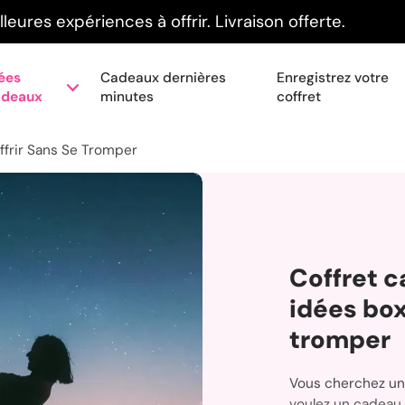
leures expériences à offrir. Livraison offerte.
ées
Cadeaux dernières
Enregistrez votre
adeaux
minutes
coffret
ffrir Sans Se Tromper
Coffret c
idées box
tromper
Vous cherchez un
voulez un cadeau q