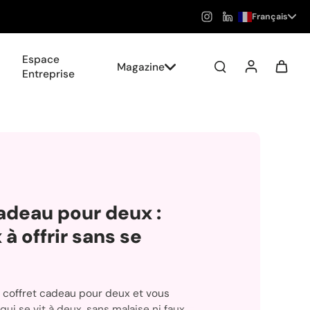
Français
Espace
Magazine
Entreprise
adeau pour deux :
 à offrir sans se
 coffret cadeau pour deux et vous
ui se vit à deux, sans malaise ni faux