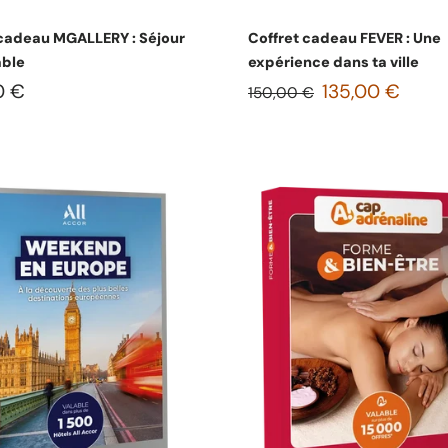
Choisissez les options
Choisissez les option
 cadeau MGALLERY : Séjour
Coffret cadeau FEVER : Une
ble
expérience dans ta ville
0 €
135,00 €
150,00 €