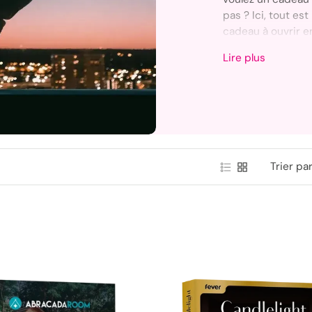
pas ? Ici, tout es
cadeau à ouvrir 
laisser le choix, 
Lire plus
Que ce soit pour 
un binôme insépar
trouver une idée
deux, dès l’ouvert
Trier par