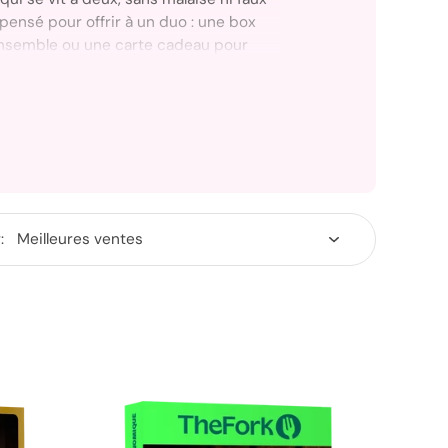
t pensé pour offrir à un duo : une box
ensemble ou une carte cadeau pour
selon votre niveau de certitude.
un couple, deux amis, des parents ou
able, vous êtes au bon endroit pour
 cadeau qui crée un vrai moment à
ure ou plus tard.
: