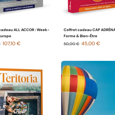
Choisissez les options
Choisissez les option
 cadeau ALL ACCOR : Week-
Coffret cadeau CAP ADRÉNA
Europe
Forme & Bien-Être
107,10 €
45,00 €
€
50,00 €