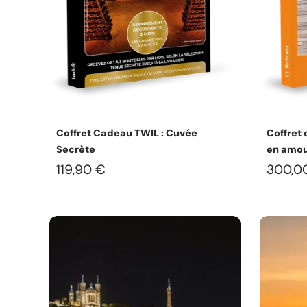
Choisissez les options
Coffret Cadeau TWIL : Cuvée
Coffret 
Secrète
en amo
119,90 €
300,0