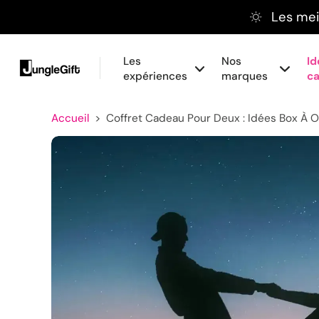
Les meil
Aller
au
contenu
Les
Nos
Id
expériences
marques
c
Accueil
>
Coffret Cadeau Pour Deux : Idées Box À O