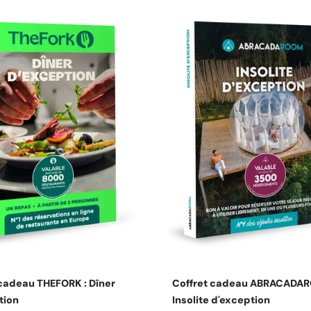
Choisissez les options
Choisissez les option
 cadeau THEFORK : Dîner
Coffret cadeau ABRACADAR
tion
Insolite d'exception