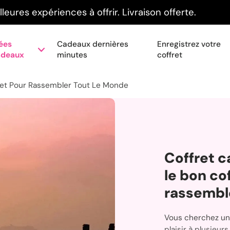
leures expériences à offrir. Livraison offerte.
ées
Cadeaux dernières
Enregistrez votre
adeaux
minutes
coffret
fret Pour Rassembler Tout Le Monde
Coffret c
le bon co
rassembl
Vous cherchez un 
plaisir à plusieu