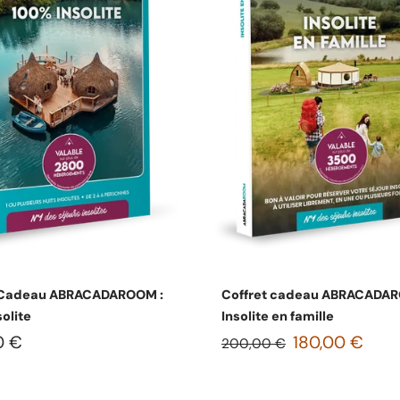
Choisissez les options
Choisissez les option
 Cadeau ABRACADAROOM :
Coffret cadeau ABRACADAR
olite
Insolite en famille
0 €
180,00 €
200,00 €