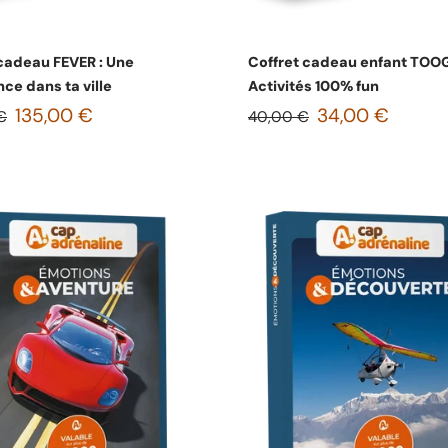
Choisissez les options
Choisissez les option
 cadeau FEVER : Une
Coffret cadeau enfant TOOG
ce dans ta ville
Activités 100% fun
135,00 €
34,00 €
€
40,00 €