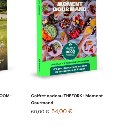
s
Choisissez les options
OOM :
Coffret cadeau THEFORK : Moment
Gourmand
54,00 €
60,00 €