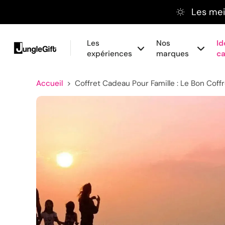
Les meil
Aller
au
contenu
Les
Nos
Id
expériences
marques
c
Accueil
>
Coffret Cadeau Pour Famille : Le Bon Cof