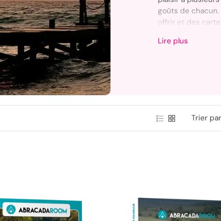
goûts de chacun. 
offrir et des car
moment de partage
Lire plus
Que ce soit pour 
on vous aide à ch
famille, avec une 
flexibilité quand 
Trier par