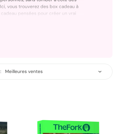
Ici, vous trouverez des box cadeau à
te cadeau pensées pour créer un vrai
, dès l’ouverture.
remercier, fêter, ou simplement réunir,
oisir un coffret qui “marche” dans une
livraison soignée et la bonne dose de
vous hésitez.
: