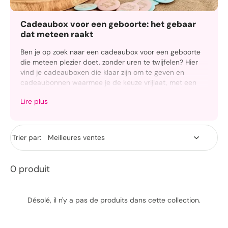
Cadeaubox voor een geboorte: het gebaar
dat meteen raakt
Ben je op zoek naar een cadeaubox voor een geboorte
die meteen plezier doet, zonder uren te twijfelen? Hier
vind je cadeauboxen die klaar zijn om te geven en
cadeaubonnen waarmee je de keuze vrijlaat, met een
levering die past bij momenten waarop je het graag
Lire plus
goed wilt doen.
Of je nu dicht bij de kersverse ouders staat, collega,
vriend of familielid bent, het doel blijft hetzelfde: een
Trier par:
geboortecadeau geven dat attent, nuttig en
geruststellend is. Je bent hier aan het juiste adres.
0 produit
Désolé, il n'y a pas de produits dans cette collection.