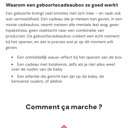
Waarom een geboortecadeaubox zo goed werkt
Een geboorte brengt veel emoties met zich mee – en vaak ook
wat vermoeidheid. Een cadeau die je meteen kan geven, in een
mooie cadeaubox, neemt meteen alle mentale last weg: geen
inpakstress, geen zoektocht naar een combinatie van
producten. De geboortecadeaubox creëert een echt moment
bij het openen, en dat is precies wat je op dit moment wilt
geven.
Een onmiddellijk wauw-effect bij het openen van de box
Een cadeau met betekenis, zelfs als je niet alles weet
over de noden van de baby
Een attentie die gericht kan zijn op de baby, de
kersverse ouders, of allebei
Cadeaubox of cadeaubon: twee manieren om op
het juiste moment te geven
Comment ça marche ?
Afhankelijk van je band met de ouders en je zekerheid kan je
kiezen voor onmiddellijk plezier met een box, of voor
gemoedsrust met een cadeaubon. Beide zijn echte
geschenkopties, klaar om te geven.