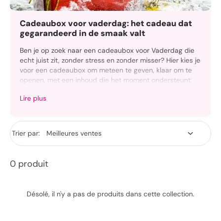
Cadeaubox voor vaderdag: het cadeau dat
gegarandeerd in de smaak valt
Ben je op zoek naar een cadeaubox voor Vaderdag die
echt juist zit, zonder stress en zonder misser? Hier kies je
voor een cadeaubox om meteen te geven, klaar om te
openen, met een inhoud die het moment ondersteunt:
merci zeggen, het moment markeren en hem écht plezier
Lire plus
doen.
Of je vader nu eerder discreet of net heel expressief is,
al “alles heeft” of moeilijk te verrassen is, je zit hier goed:
Trier par:
boxen om meteen te schenken, of een cadeaubon
waarmee hij zelf kiest, met levering en personalisatie
volgens jouw wensen.
0 produit
Désolé, il n'y a pas de produits dans cette collection.