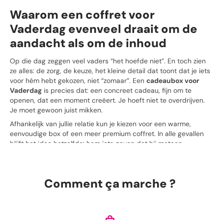
Waarom een coffret voor
Vaderdag evenveel draait om de
aandacht als om de inhoud
Op die dag zeggen veel vaders “het hoefde niet”. En toch zien
ze alles: de zorg, de keuze, het kleine detail dat toont dat je iets
voor hém hebt gekozen, niet “zomaar”. Een
cadeaubox voor
Vaderdag
is precies dat: een concreet cadeau, fijn om te
openen, dat een moment creëert. Je hoeft niet te overdrijven.
Je moet gewoon juist mikken.
Afhankelijk van jullie relatie kun je kiezen voor een warme,
eenvoudige box of een meer premium coffret. In alle gevallen
blijft het idee hetzelfde: hem iets geven dat hij meteen
waardeert, of waar hij op zijn eigen moment van kan genieten.
De juiste box is degene die op je
Comment ça marche ?
vader lijkt
Je hoeft je keuze niet te “analyseren”. Denk eerder aan het
moment zelf: wanneer hij opent, wat zou hem doen