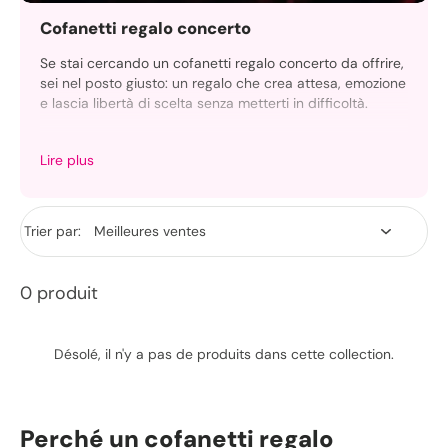
Cofanetti regalo concerto
Se stai cercando un cofanetti regalo concerto da offrire,
sei nel posto giusto: un regalo che crea attesa, emozione
e lascia libertà di scelta senza metterti in difficoltà.
Qui trovi cofanetti pronti da consegnare e carta regalo
Lire plus
per chi preferisce decidere con calma: così fai centro
anche quando non conosci gusti, date o preferenze.
Trier par:
0 produit
Désolé, il n'y a pas de produits dans cette collection.
Perché un cofanetti regalo