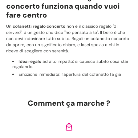
concerto funziona quando vuoi
fare centro
Un
cofanetti regalo concerto
non è il classico regalo "di
servizio": è un gesto che dice "ho pensato a te". Il bello è che
non devi indovinare tutto subito. Regali un cofanetto concreto
da aprire, con un significato chiaro, e lasci spazio a chi lo
riceve di scegliere con serenità.
Idea regalo
ad alto impatto: si capisce subito cosa stai
regalando.
Emozione immediata: l’apertura del cofanetto fa già
parte del momento.
Più tranquillità per te: meno rischio di sbagliare gusto o
preferenze.
Comment ça marche ?
Cosa trovi dentro: cofanetto,
contenuti e carta regalo
Quando scegli un
cofanetti regalo concerto
, stai acquistando
un prodotto da offrire: un cofanetto fisico oppure una
carta