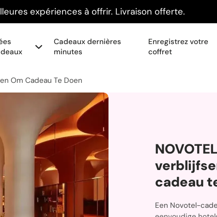
leures expériences à offrir. Livraison offerte.
ées
Cadeaux dernières
Enregistrez votre
adeaux
minutes
coffret
ngen Om Cadeau Te Doen
NOVOTEL 
verblijfs
cadeau t
Een Novotel-cade
eenvoudige hotel