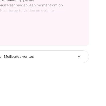
 pauze aanbieden: een moment om op
kaar terug te vinden en even te
 dagelijkse routine.
 verblijfsbonnen zijn ontworpen om
 voldoen: een romantische getaway
ntspannende wellnessbreak, een
gezin of gewoon een verblijf om
ppelen. Ze zijn makkelijk om te
oudig te gebruiken, en geven toegang
:
 Novotel, waar comfort, modern design
vice altijd centraal staan.