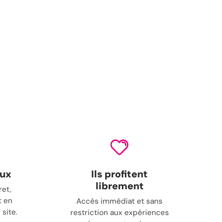
eux
Ils profitent
librement
ret,
t en
Accès immédiat et sans
 site.
restriction aux expériences