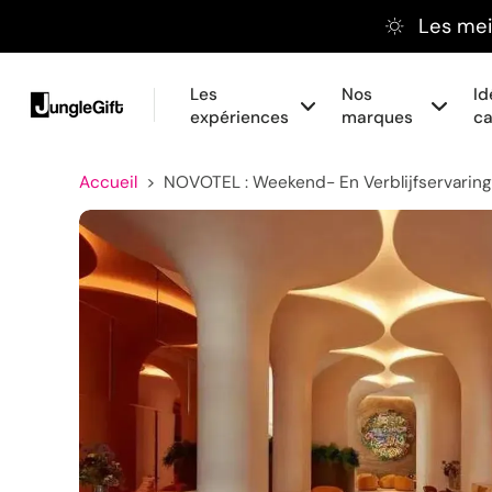
Les meil
Aller
au
contenu
Les
Nos
Id
expériences
marques
c
Accueil
>
NOVOTEL : Weekend- En Verblijfservari