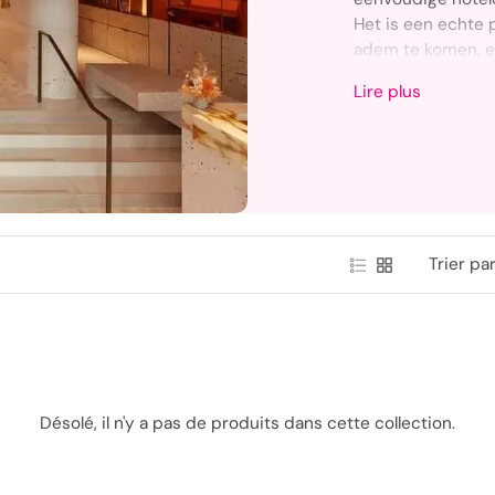
Het is een echte
adem te komen, el
ontsnappen aan de
Lire plus
Onze weekend- en
aan elke wens te
voor twee, een o
citytrip met het 
helemaal los te ko
schenken en eenv
Trier par
tot de wereld van
en een attente ser
Désolé, il n'y a pas de produits dans cette collection.